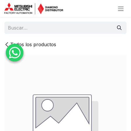
Ir al contenido
Todos los productos