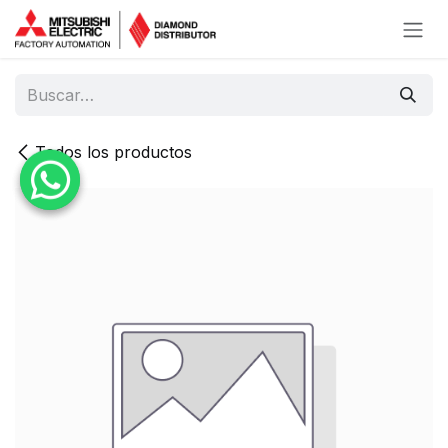
Ir al contenido
Todos los productos