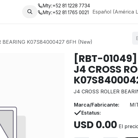
Mty:
+52 81 1228 7734
da
Nosotros
Blog
Español (América L
Mty:
+52 81 1765 0021
R BEARING K07S84000427 6FH (New)
[RBT-01049]
J4 CROSS RO
K07S8400042
J4 CROSS ROLLER BEARI
Marca/Fabricante:
MI
Estatus:
USD
0.00
El preci