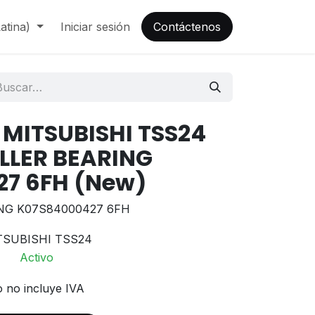
atina)
Iniciar sesión
Contáctenos
 MITSUBISHI TSS24
LLER BEARING
7 6FH (New)
NG K07S84000427 6FH
TSUBISHI TSS24
Activo
o no incluye IVA