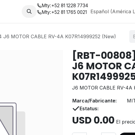
Mty:
+52 81 1228 7734
da
Nosotros
Blog
Español (América L
Mty:
+52 81 1765 0021
4 J6 MOTOR CABLE RV-4A K07R14999252 (New)
[RBT-00808]
J6 MOTOR C
K07R1499925
J6 MOTOR CABLE RV-4A 
Marca/Fabricante:
MI
Estatus:
USD
0.00
El preci