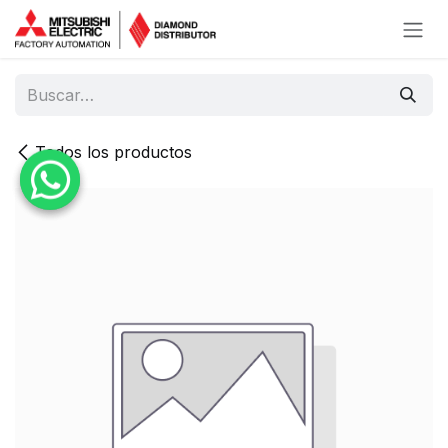
Ir al contenido
Todos los productos