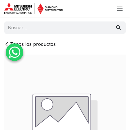
Ir al contenido
Todos los productos