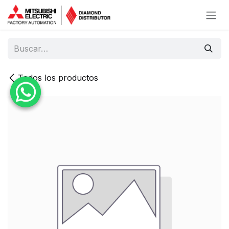
Ir al contenido
Todos los productos