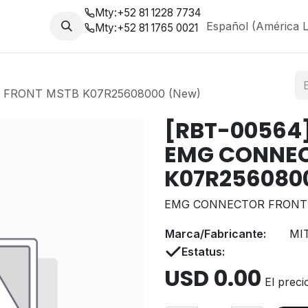
Mty:
+52 81 1228 7734
da
Nosotros
Blog
Español (América L
Mty:
+52 81 1765 0021
 FRONT MSTB K07R25608000 (New)
[RBT-00564]
EMG CONNEC
K07R256080
EMG CONNECTOR FRONT 
Marca/Fabricante:
MI
Estatus:
USD
0.00
El preci