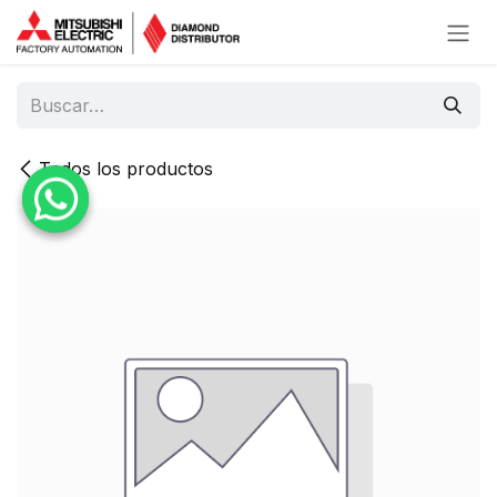
Ir al contenido
Todos los productos