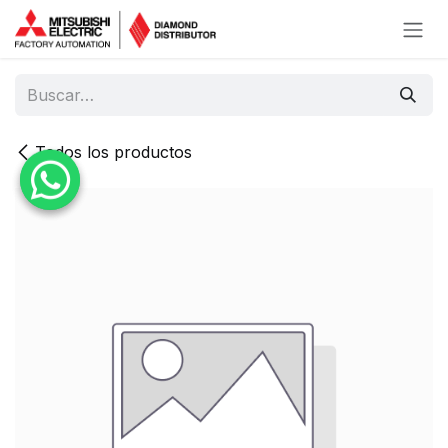
Ir al contenido
Todos los productos