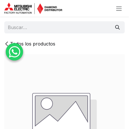
Ir al contenido
Todos los productos