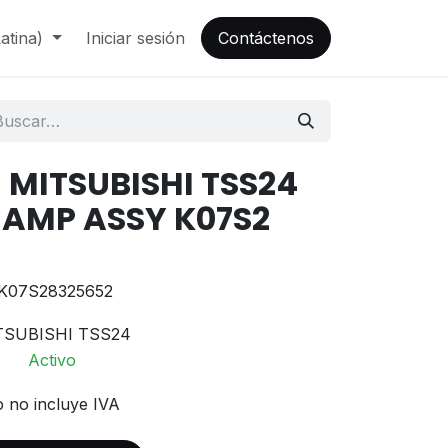
atina)
Iniciar sesión
Contáctenos
 MITSUBISHI TSS24
 AMP ASSY K07S2
K07S28325652
TSUBISHI TSS24
Activo
o no incluye IVA