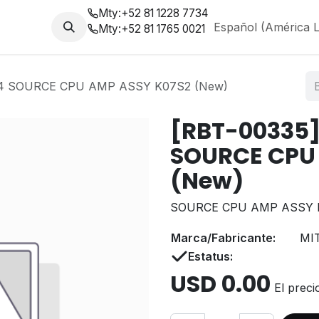
Mty:
+52 81 1228 7734
da
Nosotros
Blog
Español (América L
Mty:
+52 81 1765 0021
4 SOURCE CPU AMP ASSY K07S2 (New)
[RBT-00335]
SOURCE CPU
(New)
SOURCE CPU AMP ASSY 
Marca/Fabricante:
MI
Estatus:
USD
0.00
El preci