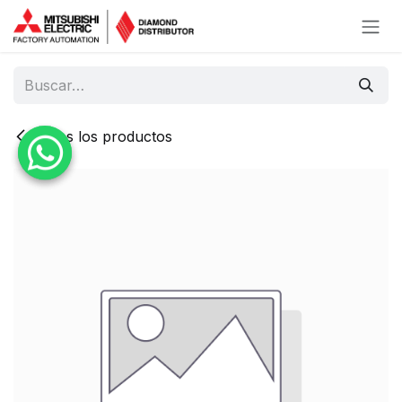
Ir al contenido
Todos los productos