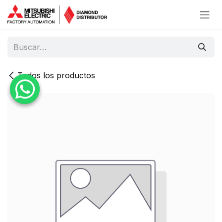
Ir al contenido
Todos los productos