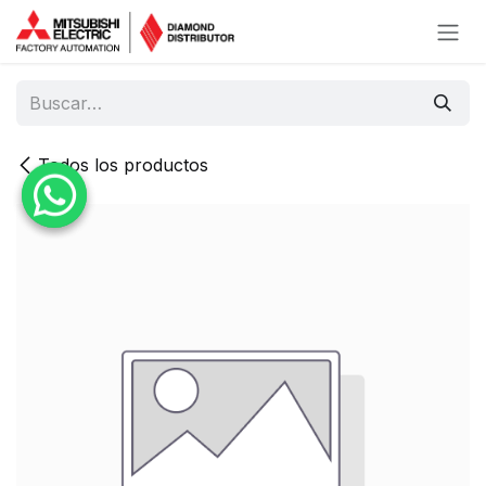
Ir al contenido
Todos los productos