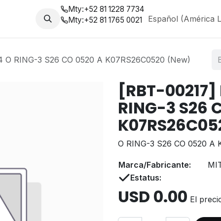
Mty:
+52 81 1228 7734
da
Nosotros
Blog
Español (América L
Mty:
+52 81 1765 0021
 O RING-3 S26 CO 0520 A K07RS26C0520 (New)
[RBT-00217]
RING-3 S26 
K07RS26C05
O RING-3 S26 CO 0520 A
Marca/Fabricante:
MI
Estatus:
USD
0.00
El preci