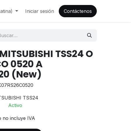
atina)
Iniciar sesión
Contáctenos
 MITSUBISHI TSS24 O
CO 0520 A
20 (New)
 K07RS26C0520
TSUBISHI TSS24
Activo
o no incluye IVA