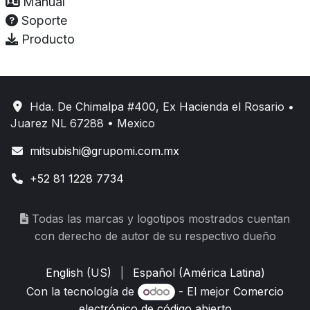
Manual
Soporte
Producto
Hda. De Chimalpa #400, Ex Hacienda el Rosario •
Juarez NL 67288 • Mexico
mitsubishi@grupomi.com.mx
+52 81 1228 7734
Todas las marcas y logotipos mostrados cuentan
con derecho de autor de su respectivo dueño
English (US)
|
Español (América Latina)
Con la tecnología de
- El mejor
Comercio
electrónico de código abierto