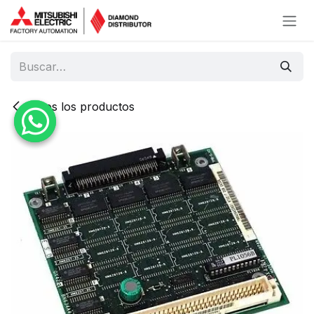
Ir al contenido
Todos los productos