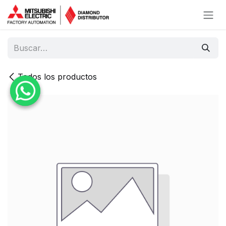
Ir al contenido
Todos los productos