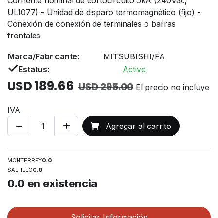
Corriente nominal de cortocircuito 5kA (240Vac;
UL1077) - Unidad de disparo termomagnético (fijo) -
Conexión de conexión de terminales o barras
frontales
Marca/Fabricante:
MITSUBISHI/FA
Estatus:
Activo
USD
189.66
USD
295.00
El precio no incluye
IVA
Agregar al carrito
MONTERREY
0.0
SALTILLO
0.0
0.0
en existencia
Solicitar Información