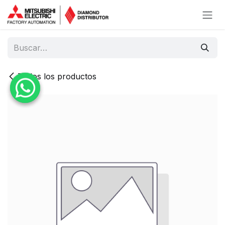
Ir al contenido
Todos los productos