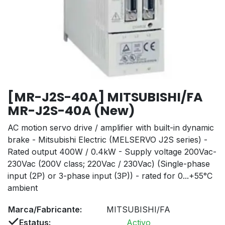
[MR-J2S-40A] MITSUBISHI/FA
MR-J2S-40A (New)
AC motion servo drive / amplifier with built-in dynamic
brake - Mitsubishi Electric (MELSERVO J2S series) -
Rated output 400W / 0.4kW - Supply voltage 200Vac-
230Vac (200V class; 220Vac / 230Vac) (Single-phase
input (2P) or 3-phase input (3P)) - rated for 0...+55°C
ambient
Marca/Fabricante:
MITSUBISHI/FA
Estatus:
Activo