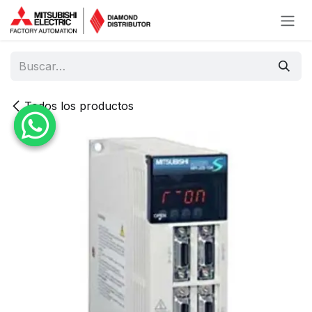
Ir al contenido
Todos los productos