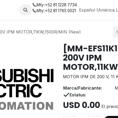
Mty:
+52 81 1228 7734
da
Nosotros
Blog
Español (América L
Mty:
+52 81 1765 0021
0V IPM MOTOR,11KW,1500R/MIN (New)
[MM-EFS11K1
200V IPM
MOTOR,11KW
MOTOR IPM DE 200 V, 11 
Marca/Fabricante:
M
Estatus:
USD
0.00
El preci