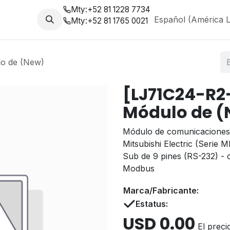
Mty:
+52 81 1228 7734
da
Nosotros
Blog
Español (América L
Mty:
+52 81 1765 0021
o de (New)
[LJ71C24-R2
Módulo de (
Módulo de comunicaciones 
Mitsubishi Electric (Serie
Sub de 9 pines (RS-232) -
Modbus
Marca/Fabricante:
Estatus:
USD
0.00
El preci