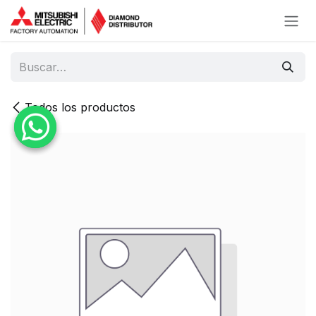
Ir al contenido
Todos los productos