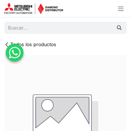
Ir al contenido
Todos los productos