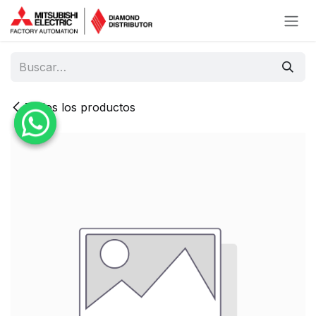
Ir al contenido
Todos los productos