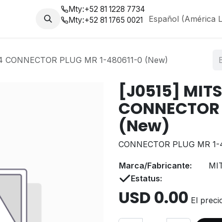
Mty:
+52 81 1228 7734
da
Nosotros
Blog
Español (América L
Mty:
+52 81 1765 0021
4 CONNECTOR PLUG MR 1-480611-0 (New)
[J0515] MIT
CONNECTOR 
(New)
CONNECTOR PLUG MR 1-4
Marca/Fabricante:
MI
Estatus:
USD
0.00
El preci