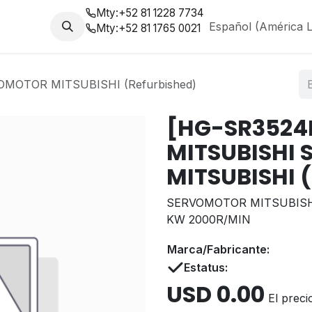
Mty:
+52 81 1228 7734
da
Nosotros
Blog
Español (América L
Mty:
+52 81 1765 0021
MOTOR MITSUBISHI (Refurbished)
[HG-SR3524
MITSUBISHI
MITSUBISHI 
SERVOMOTOR MITSUBISHI
KW 2000R/MIN
Marca/Fabricante:
Estatus:
USD
0.00
El preci