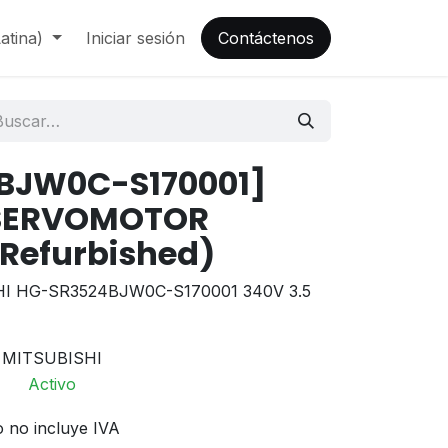
atina)
Iniciar sesión
Contáctenos
BJW0C-S170001]
 SERVOMOTOR
(Refurbished)
 HG-SR3524BJW0C-S170001 340V 3.5
MITSUBISHI
Activo
o no incluye IVA