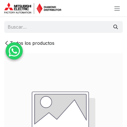
Ir al contenido
Todos los productos