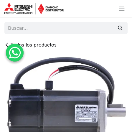
Ir al contenido
Todos los productos