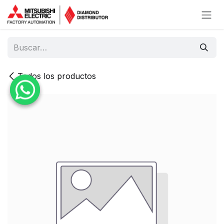
Ir al contenido
Todos los productos