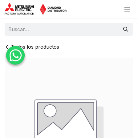
Ir al contenido
Todos los productos