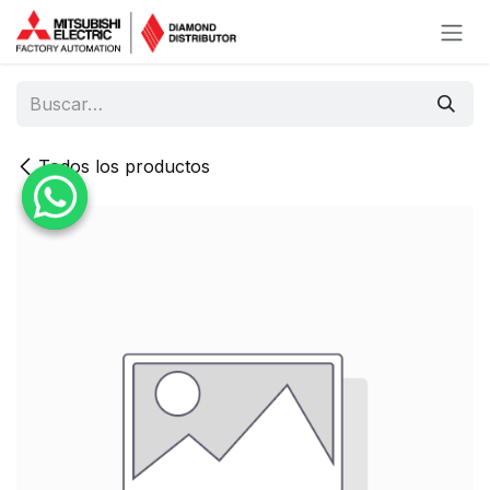
Ir al contenido
Todos los productos