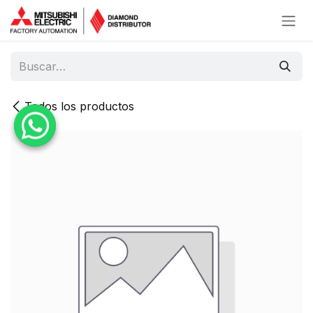
Ir al contenido
Todos los productos