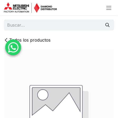
Ir al contenido
Todos los productos