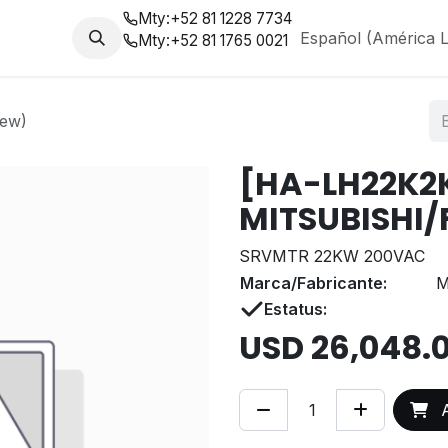
Mty:
+52 81 1228 7734
da
Nosotros
Blog
Español (América L
Mty:
+52 81 1765 0021
ew)
[HA-LH22K2
MITSUBISHI/
SRVMTR 22KW 200VAC
Marca/Fabricante:
M
Estatus:
USD
26,048.
A