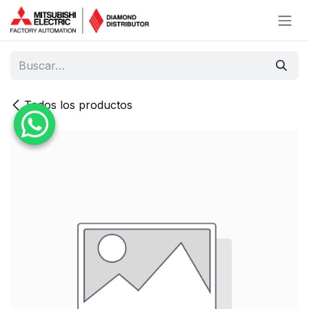
Ir al contenido
Todos los productos