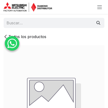
Ir al contenido
Todos los productos