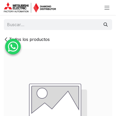
Ir al contenido
Todos los productos