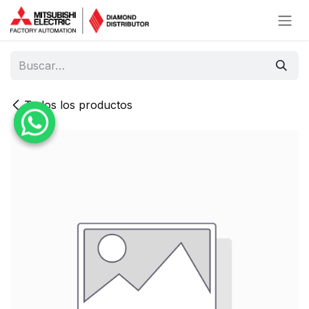
Ir al contenido
Todos los productos