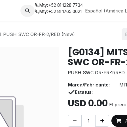
Mty:
+52 81 1228 7734
da
Nosotros
Blog
Español (América L
Mty:
+52 81 1765 0021
4 PUSH SWC OR-FR-2/RED (New)
[G0134] MIT
SWC OR-FR-
PUSH SWC OR-FR-2/RED
Marca/Fabricante:
MI
Estatus:
USD
0.00
El preci
A