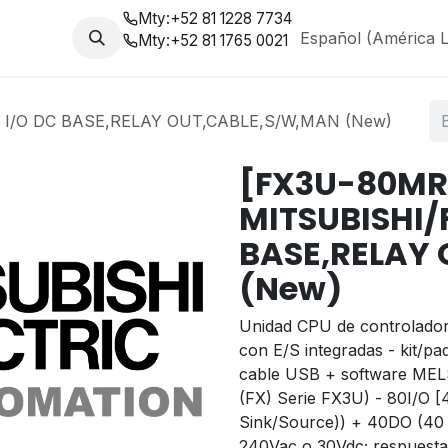
Mty:
+52 81 1228 7734
da
Nosotros
Blog
Español (América L
Mty:
+52 81 1765 0021
 I/O DC BASE,RELAY OUT,CABLE,S/W,MAN (New)
[FX3U-80MR
MITSUBISHI/F
BASE,RELAY
(New)
Unidad CPU de controlador
con E/S integradas - kit/p
cable USB + software MELS
(FX) Serie FX3U) - 80I/O [4
Sink/Source)) + 40DO (40 x 
240Vac o 30Vdc; respuesta