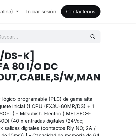
atina)
Iniciar sesión
Contáctenos
/DS-K]
A 80 I/O DC
 OUT,CABLE,S/W,MAN
 lógico programable (PLC) de gama alta
aquete inicial (1 CPU (FX3U-80MR/DS) + 1
OFT) - Mitsubishi Electric ( MELSEC-F
0DI (40 x entradas digitales (24Vdc;
salidas digitales (contactos Rly NO; 2A /
 de 10ms)) ] - Capacidad de memoria de 64