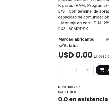
K pasos (RAM; Programa) -
E/S - Con terminal de abraz
capacidad de comunicación
- Montaje en carril DIN (2
FX3U80MRDSK
Marca/Fabricante:
M
Estatus:
USD
0.00
El preci
A
MONTERREY
0.0
SALTILLO
0.0
0.0
en existencia