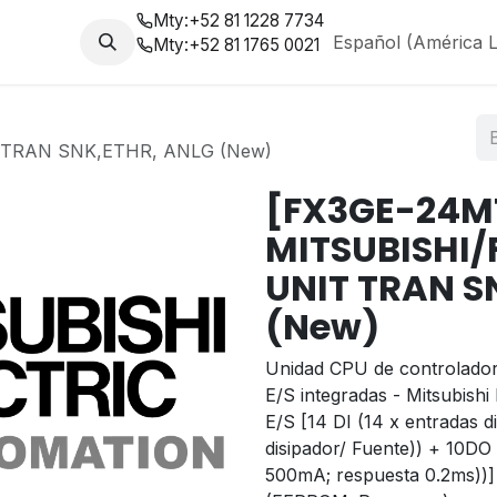
Mty:
+52 81 1228 7734
da
Nosotros
Blog
Español (América L
Mty:
+52 81 1765 0021
T TRAN SNK,ETHR, ANLG (New)
[FX3GE-24M
MITSUBISHI/
UNIT TRAN S
(New)
Unidad CPU de controlador
E/S integradas - Mitsubish
E/S [14 DI (14 x entradas d
disipador/ Fuente)) + 10DO (
500mA; respuesta 0.2ms))]