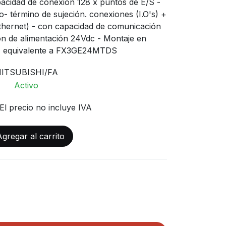
cidad de conexión 128 x puntos de E/S -
- término de sujeción. conexiones (I.O's) +
thernet) - con capacidad de comunicación
ón de alimentación 24Vdc - Montaje en
 - equivalente a FX3GE24MTDS
ITSUBISHI/FA
Activo
El precio no incluye IVA
gregar al carrito