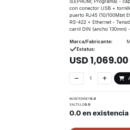
(EEPROM; Programa) - capa
con conector USB + tornillo
puerto RJ45 (10/100Mbit E
RS-422 + Ethernet - Tensi
carril DIN (ancho 130mm)
Marca/Fabricante:
M
Estatus:
USD
1,069.00
A
MONTERREY
0.0
SALTILLO
0.0
0.0
en existencia