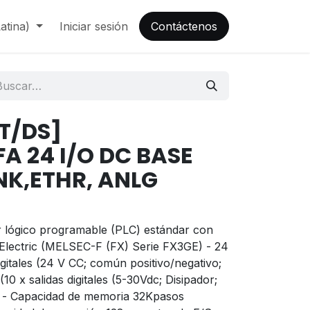
atina)
Iniciar sesión
Contáctenos
T/DS]
FA 24 I/O DC BASE
NK,ETHR, ANLG
 lógico programable (PLC) estándar con
i Electric (MELSEC-F (FX) Serie FX3GE) - 24
igitales (24 V CC; común positivo/negativo;
10 x salidas digitales (5-30Vdc; Disipador;
 - Capacidad de memoria 32Kpasos