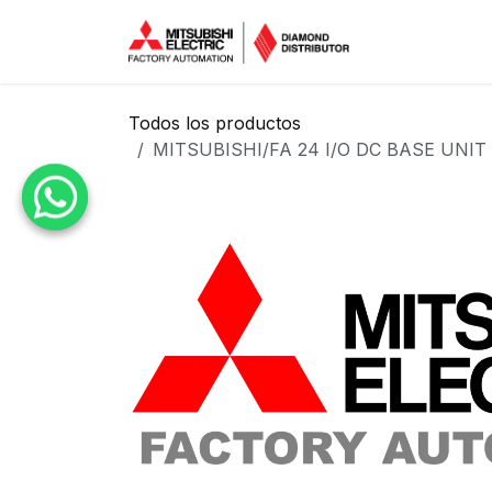
Ir al contenido
Inicio
Tien
Todos los productos
MITSUBISHI/FA 24 I/O DC BASE UNI