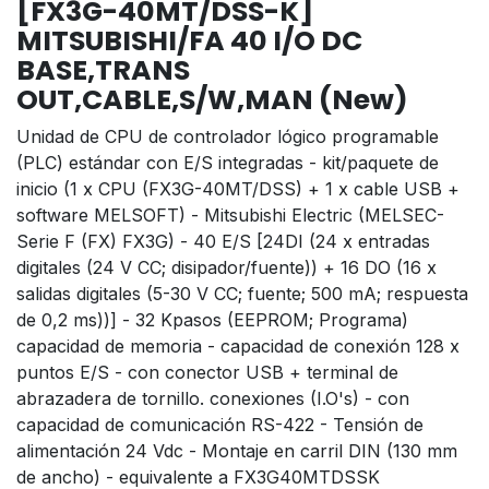
[FX3G-40MT/DSS-K]
MITSUBISHI/FA 40 I/O DC
BASE,TRANS
OUT,CABLE,S/W,MAN (New)
Unidad de CPU de controlador lógico programable
(PLC) estándar con E/S integradas - kit/paquete de
inicio (1 x CPU (FX3G-40MT/DSS) + 1 x cable USB +
software MELSOFT) - Mitsubishi Electric (MELSEC-
Serie F (FX) FX3G) - 40 E/S [24DI (24 x entradas
digitales (24 V CC; disipador/fuente)) + 16 DO (16 x
salidas digitales (5-30 V CC; fuente; 500 mA; respuesta
de 0,2 ms))] - 32 Kpasos (EEPROM; Programa)
capacidad de memoria - capacidad de conexión 128 x
puntos E/S - con conector USB + terminal de
abrazadera de tornillo. conexiones (I.O's) - con
capacidad de comunicación RS-422 - Tensión de
alimentación 24 Vdc - Montaje en carril DIN (130 mm
de ancho) - equivalente a FX3G40MTDSSK