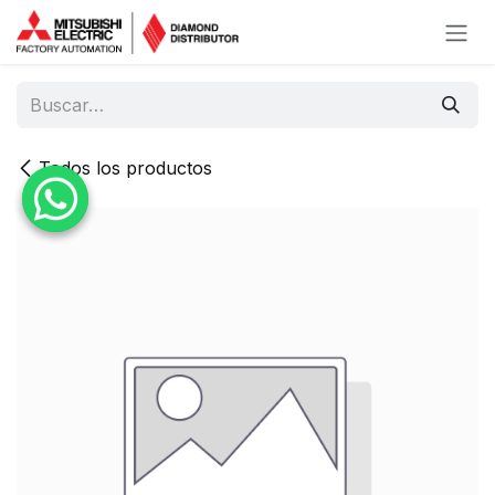
Ir al contenido
Todos los productos