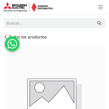
Ir al contenido
Todos los productos