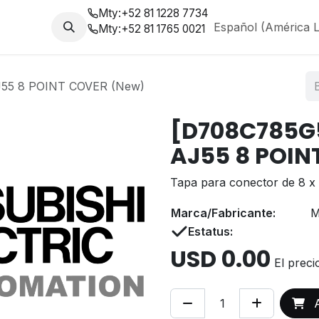
Mty:
+52 81 1228 7734
da
Nosotros
Blog
Español (América L
Mty:
+52 81 1765 0021
55 8 POINT COVER (New)
[D708C785G5
AJ55 8 POIN
Tapa para conector de 8 x p
Marca/Fabricante:
M
Estatus:
USD
0.00
El preci
A