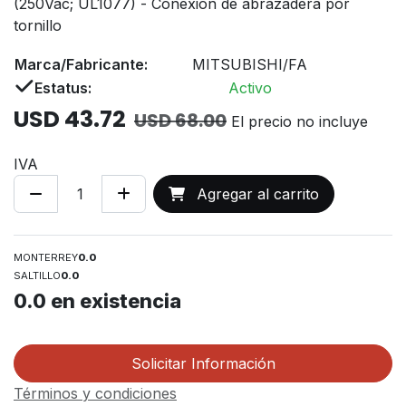
(250Vac; UL1077) - Conexión de abrazadera por
tornillo
Marca/Fabricante:
MITSUBISHI/FA
Estatus:
Activo
USD
43.72
USD
68.00
El precio no incluye
IVA
Agregar al carrito
MONTERREY
0.0
SALTILLO
0.0
0.0
en existencia
Solicitar Información
Términos y condiciones