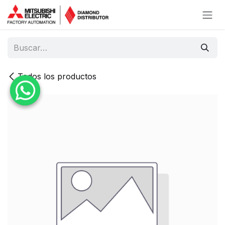
Ir al contenido
Todos los productos