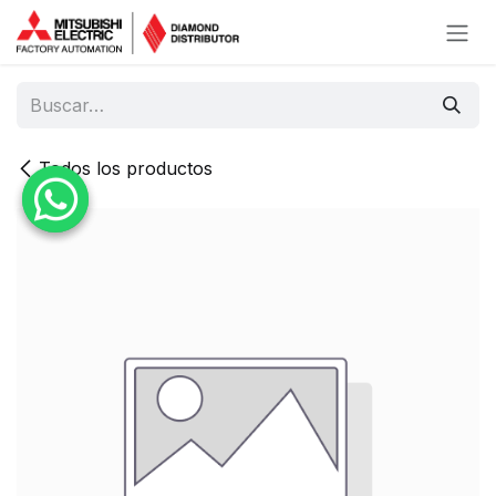
Ir al contenido
Todos los productos