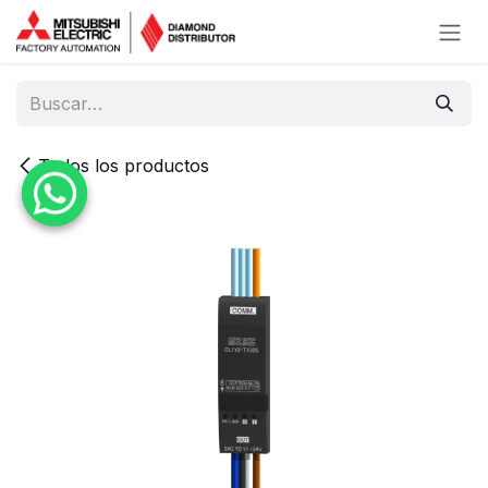
Ir al contenido
Todos los productos