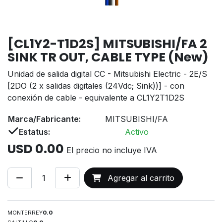
[CL1Y2-T1D2S] MITSUBISHI/FA 2
SINK TR OUT, CABLE TYPE (New)
Unidad de salida digital CC - Mitsubishi Electric - 2E/S
[2DO (2 x salidas digitales (24Vdc; Sink))] - con
conexión de cable - equivalente a CL1Y2T1D2S
Marca/Fabricante:
MITSUBISHI/FA
Estatus:
Activo
USD
0.00
El precio no incluye IVA
Agregar al carrito
MONTERREY
0.0