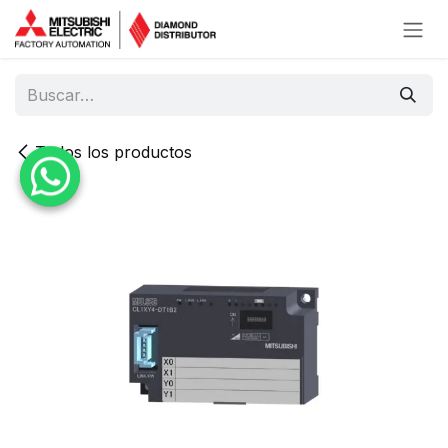
Ir al contenido
Todos los productos